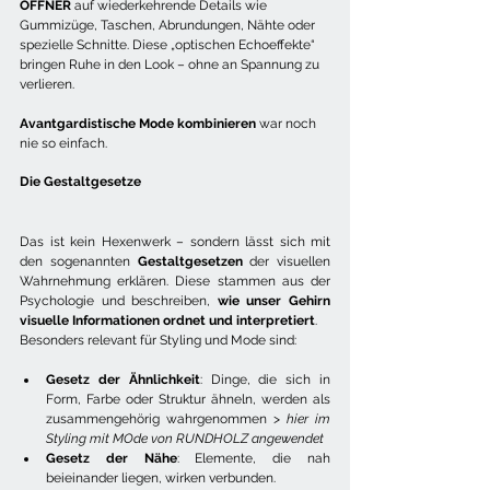
OFFNER
 auf wiederkehrende Details wie 
Gummizüge, Taschen, Abrundungen, Nähte oder 
spezielle Schnitte. Diese „optischen Echoeffekte“ 
bringen Ruhe in den Look – ohne an Spannung zu 
verlieren.
Avantgardistische Mode kombinieren
 war noch 
nie so einfach.
Die Gestaltgesetze
Das ist kein Hexenwerk – sondern lässt sich mit 
den sogenannten 
Gestaltgesetzen
 der visuellen 
Wahrnehmung erklären. Diese stammen aus der 
Psychologie und beschreiben, 
wie unser Gehirn 
visuelle Informationen ordnet und interpretiert
.
Besonders relevant für Styling und Mode sind:
Gesetz der Ähnlichkeit
: Dinge, die sich in 
Form, Farbe oder Struktur ähneln, werden als 
zusammengehörig wahrgenommen > 
hier im 
Styling mit MOde von RUNDHOLZ angewendet
Gesetz der Nähe
: Elemente, die nah 
beieinander liegen, wirken verbunden.