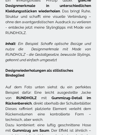
Ein wirkungsvolles Prinzip dabei: 
gleiche 
Designmerkmale in unterschiedlichen 
Kleidungsstücken wiederholen
. Das bringt Ruhe, 
Struktur und schafft eine visuelle Verbindung – 
ohne den avantgardistischen Ausdruck zu verlieren 
- entdecke jetzt meine Stylingtipps mit Mode von 
RUNDHOLZ.
Inhalt:
 Ein Beispiel: Schaffe optische Bezüge und 
nutze die  Designmerkmale mit Mode von 
RUNDHOLZ - die Gestaltgesetze, bewusste Stylings, 
gekonnt und einfach umgesetzt
Designwiederholungen als stilistisches 
Bindeglied
Auf dem Foto unten siehst du ein perfektes 
Beispiel dafür: Eine leicht ausgestellte Jacke 
von 
RUNDHOLZ
 mit 
Gummizug-Detail im 
Rückenbereich
, direkt oberhalb der Schulterblätter. 
Dieses raffiniert platzierte Element verleiht dem 
Rückenvolumen eine kontrollierte Form – 
technisch, aber weich.
Dazu kombiniert: eine luftig geschnittene Hose 
mit 
Gummizug am Saum
. Der Effekt ist ähnlich – 