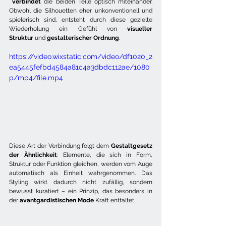
verbindet
 die beiden Teile optisch miteinander. 
Obwohl die Silhouetten eher unkonventionell und 
spielerisch sind, entsteht durch diese gezielte 
Wiederholung ein Gefühl von 
visueller 
Struktur
 und 
gestalterischer Ordnung
.
https://video.wixstatic.com/video/df1020_2
ea5445fefbd4584a81c4a3dbdc112ae/1080
p/mp4/file.mp4
Diese Art der Verbindung folgt dem 
Gestaltgesetz 
der Ähnlichkeit
: Elemente, die sich in Form, 
Struktur oder Funktion gleichen, werden vom Auge 
automatisch als Einheit wahrgenommen. Das 
Styling wirkt dadurch nicht zufällig, sondern 
bewusst kuratiert – ein Prinzip, das besonders in 
der 
avantgardistischen Mode
 Kraft entfaltet.