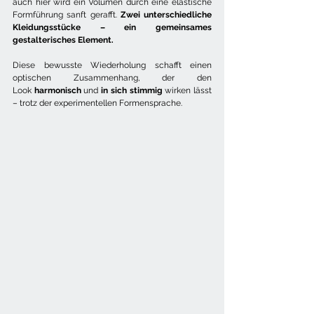
auch hier wird ein Volumen durch eine elastische 
Formführung sanft gerafft. 
Zwei unterschiedliche 
Kleidungsstücke – ein gemeinsames 
gestalterisches Element.
Diese bewusste Wiederholung schafft einen 
optischen Zusammenhang, der den 
Look 
harmonisch
 und 
in sich stimmig 
wirken lässt 
– trotz der experimentellen Formensprache.