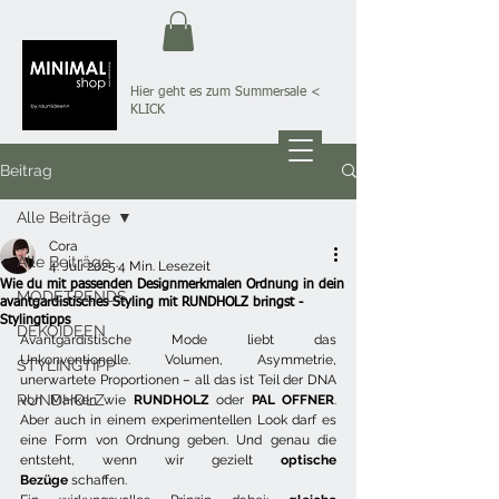
Hier geht es zum Summersale
<
KLICK
Beitrag
Alle Beiträge
Cora
Alle Beiträge
4. Juli 2025
4 Min. Lesezeit
Wie du mit passenden Designmerkmalen Ordnung in dein
MODETRENDS
avantgardistisches Styling mit RUNDHOLZ bringst -
Stylingtipps
DEKOIDEEN
Avantgardistische Mode liebt das 
Unkonventionelle. Volumen, Asymmetrie, 
STYLINGTIPP
unerwartete Proportionen – all das ist Teil der DNA 
RUNDHOLZ
von Marken wie 
RUNDHOLZ
 oder 
PAL OFFNER
. 
Aber auch in einem experimentellen Look darf es 
eine Form von Ordnung geben. Und genau die 
entsteht, wenn wir gezielt 
optische 
Bezüge
 schaffen.