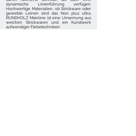
dynamische Linienführung verfügen.
Hochwertige Materialien, ob Strickware oder
gewebte Leinen sind das Non plus ultra.
RUNDHOLZ Mainline ist eine Umarmung aus
weichen Strickwaren und ein Kunstwerk
aufwendiger Färbetechniken.
RUNDHOLZ Mainline - Hosen im
Überblick
Tiefschritthosen sind schon ein
Markenzeichen des Designlabels. Auch in der
Mainline sind die Hosen im Beduienen- und
Samurai-Stil zu finden. Diese Art der Hosen
schmeicheln der Figur, egal ob du deine
Figur betonen oder Details verhüllen magst.
Du findest im MINIMAL-shop weit
geschnittenen Hose mit Tiefschritt für jeden
Anlass.
Kleider von RUNDHOLZ
Im MINIMALshop findest du Kleider und
Röcke aus der Hauptlinie RUNDHOLZ. Röcke
und Kleider lassen sich das gesamte Jahr
über tragen, dafür eignet sich natürlich der