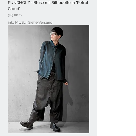
RUNDHOLZ - Bluse mit Silhouette in "Petrol
Cloud"
Preis
345,00 €
inkl. MwSt.
|
Siehe Versand