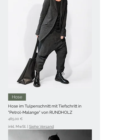
Hose
Hose im Tulpenschnitt mit Tiefschritt in
"Petrol-Malange" von RUNDHOLZ
Preis
485,00 €
inkl. MwSt.
|
Siehe Versand