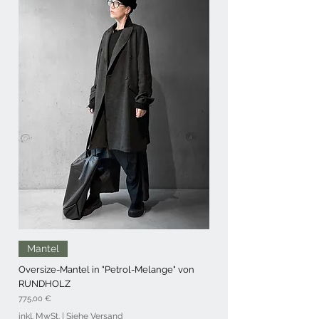
Mantel
Oversize-Mantel in "Petrol-Melange" von
RUNDHOLZ
Preis
775,00 €
inkl. MwSt.
|
Siehe Versand