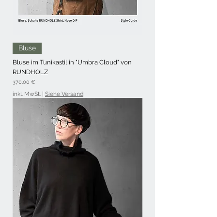
Bluse
Bluse im Tunikastil in "Umbra Cloud" von
RUNDHOLZ
Preis
370,00 €
inkl. MwSt.
|
Siehe Versand