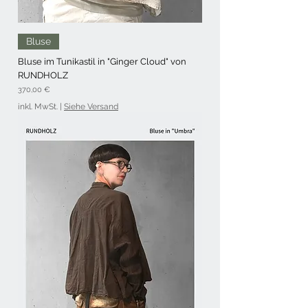
Bluse
Bluse im Tunikastil in "Ginger Cloud" von
RUNDHOLZ
Preis
370,00 €
inkl. MwSt.
|
Siehe Versand