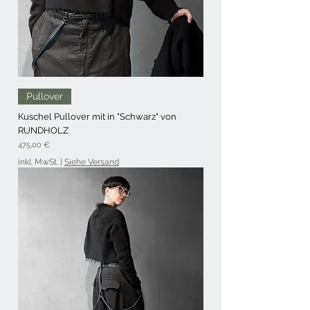
Pullover
Kuschel Pullover mit in "Schwarz" von
RUNDHOLZ
Preis
475,00 €
inkl. MwSt.
|
Siehe Versand