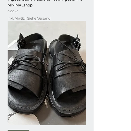
MINIMALshop
Preis
0,00 €
inkl. MwSt.
|
Siehe Versand