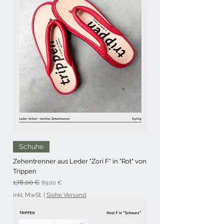
Schuhe
Zehentrenner aus Leder "Zori F" in "Rot" von
Trippen
Standardpreis
Sale-Preis
178,00 €
89,00 €
inkl. MwSt.
|
Siehe Versand