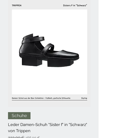
Schuhe
Leder Damen-Schuh "Sister f" in "Schwarz"
von Trippen
Standardpreis
Sale-Preis
332,00 €
166,00 €