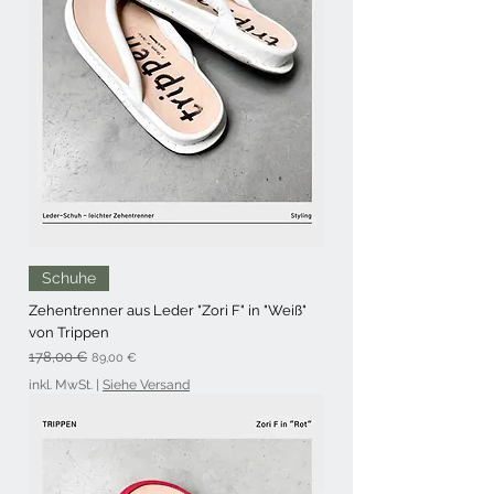
Schuhe
Zehentrenner aus Leder "Zori F" in "Weiß"
von Trippen
Standardpreis
Sale-Preis
178,00 €
89,00 €
inkl. MwSt.
|
Siehe Versand