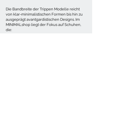
Die Bandbreite der Trippen Modelle reicht
von klar-minimalistischen Formen bis hin zu
ausgeprägt avantgardistischen Designs. Im
MINIMALshop liegt der Fokus auf Schuhen,
die:
eine grafische, fast japanische Ästhetik
besitzen
sich harmonisch in minimalistische
Garderoben einfügen
Volumen aufnehmen, ohne schwer zu wirken
Die Schuhe ergänzen weite Hosen,
asymmetrische Röcke und reduzierte
Layering-Looks perfekt. Sie setzen einen
stabilen, optischen Abschluss und
unterstreichen die Formensprache des
gesamten Outfits.
Warum Schwarz die zentrale Farbe ist
Schwarz ist bei Trippen mehr als eine Farbe –
es ist ein Gestaltungsmittel. Schwarze Trippen