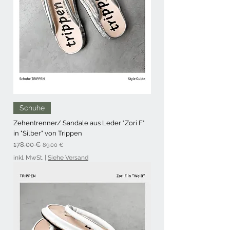
Schuhe
Zehentrenner/ Sandale aus Leder "Zori F"
in "Silber" von Trippen
Standardpreis
Sale-Preis
178,00 €
89,00 €
inkl. MwSt.
|
Siehe Versand