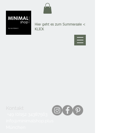
Hier geht es zum Summersale
<
KLICK
Kontakt
+49 (0)152 34387563
info@minimalshop.plus
München