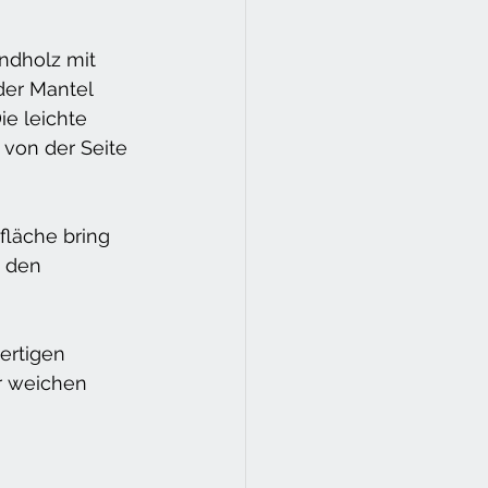
undholz mit 
der Mantel 
ie leichte 
 von der Seite 
fläche bring 
u den 
ertigen 
er weichen 