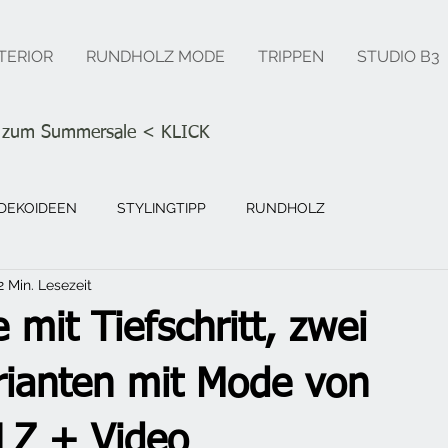
TERIOR
RUNDHOLZ MODE
TRIPPEN
STUDIO B3
s zum Summersale
< KLICK
DEKOIDEEN
STYLINGTIPP
RUNDHOLZ
2 Min. Lesezeit
 mit Tiefschritt, zwei
arianten mit Mode von
Z + Video