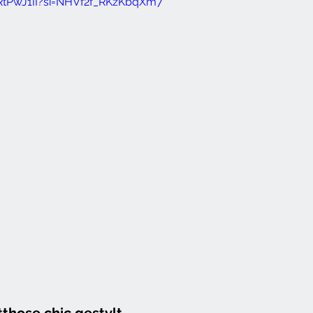
8RtPwJ1II?si=NHVf2f_RKzKbqXm7