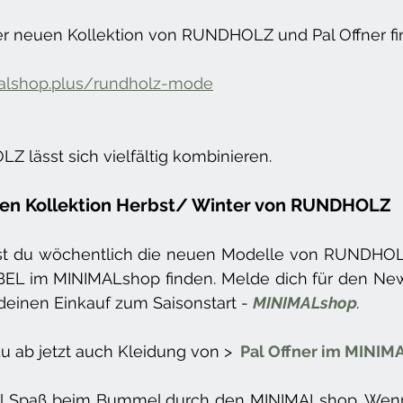
er neuen Kollektion von RUNDHOLZ und Pal Offner fi
alshop.plus/rundholz-mode
lässt sich vielfältig kombinieren. 
uen Kollektion Herbst/ Winter von RUNDHOLZ
irst du wöchentlich die neuen Modelle von RUNDH
EL im MINIMALshop finden. Melde dich für den News
 deinen Einkauf zum Saisonstart - 
MINIMALshop
. 
u ab jetzt auch Kleidung von > 
 Pal Offner im MINIM
iel Spaß beim Bummel durch den MINIMALshop. Wenn