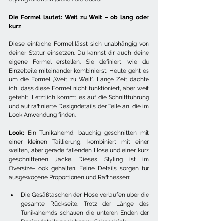
Die Formel lautet: Weit zu Weit – ob lang oder 
kurz
Diese einfache Formel lässt sich unabhängig von 
deiner Statur einsetzen. Du kannst dir auch deine 
eigene Formel erstellen. Sie definiert, wie du 
Einzelteile miteinander kombinierst. Heute geht es 
um die Formel „Weit zu Weit“. Lange Zeit dachte 
ich, dass diese Formel nicht funktioniert, aber weit 
gefehlt! Letztlich kommt es auf die Schnittführung 
und auf raffinierte Designdetails der Teile an, die im 
Look Anwendung finden.
Look:
 Ein Tunikahemd, bauchig geschnitten mit 
einer kleinen Taillierung, kombiniert mit einer 
weiten, aber gerade fallenden Hose und einer kurz 
geschnittenen Jacke. Dieses Styling ist im 
Oversize-Look gehalten. Feine Details sorgen für 
ausgewogene Proportionen und Raffinessen:
Die Gesäßtaschen der Hose verlaufen über die 
gesamte Rückseite. Trotz der Länge des 
Tunikahemds schauen die unteren Enden der 