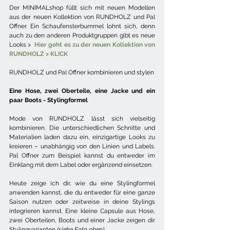
Der MINIMALshop füllt sich mit neuen Modellen 
aus der neuen Kollektion von RUNDHOLZ und Pal 
Offner. Ein Schaufensterbummel lohnt sich, denn 
auch zu den anderen Produktgruppen gibt es neue 
Looks > 
Hier geht es zu der neuen Kollektion von 
RUNDHOLZ > KLIC
K
RUNDHOLZ und Pal Offner kombinieren und stylen
Eine Hose, zwei Oberteile, eine Jacke und ein 
paar Boots - Stylingformel
Mode von RUNDHOLZ lässt sich vielseitig 
kombinieren. Die unterschiedlichen Schnitte und 
Materialien laden dazu ein, einzigartige Looks zu 
kreieren – unabhängig von den Linien und Labels. 
Pal Offner zum Beispiel kannst du entweder im 
Einklang mit dem Label oder ergänzend einsetzen.
Heute zeige ich dir, wie du eine Stylingformel 
anwenden kannst, die du entweder für eine ganze 
Saison nutzen oder zeitweise in deine Stylings 
integrieren kannst. Eine kleine Capsule aus Hose, 
zwei Oberteilen, Boots und einer Jacke zeigen dir 
Stylingvarianten 
(siehe Foto oben).