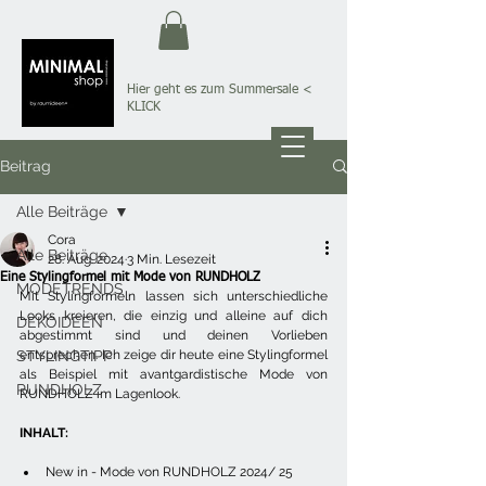
Hier geht es zum Summersale
<
KLICK
Beitrag
Alle Beiträge
Cora
Alle Beiträge
28. Aug. 2024
3 Min. Lesezeit
Eine Stylingformel mit Mode von RUNDHOLZ
MODETRENDS
Mit Stylingformeln lassen sich unterschiedliche 
Looks kreieren, die einzig und alleine auf dich 
DEKOIDEEN
abgestimmt sind und deinen Vorlieben 
STYLINGTIPP
entsprechen. Ich zeige dir heute eine Stylingformel 
als Beispiel mit avantgardistische Mode von 
RUNDHOLZ
RUNDHOLZ im Lagenlook.
INHALT:
New in - Mode von RUNDHOLZ 2024/ 25