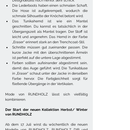
Designdetails noch hervor. Sehr schick.
Die Lederboots haben einen schmalen Schaft. 
Die Hose ist aufgekrempelt, wodurch die 
schmale Silhouette der Knöchel betont wird.
Das Tunikahemd ist wie ein Mantel 
geschnitten. Du kannst es tatsächlich in der 
Übergangszeit als Mantel tragen. Der Stoff ist 
leicht und angenehm. Das Hemd in der Farbe 
„Eraser“ erinnert stark an den Trenchcoat-Stil.
Schnitte müssen gut zueinander passen. Die 
kurze Jacke mit den überschnittenen Ärmeln 
ist perfekt auf die untere Lage abgestimmt.
Farben sollten aufeinander abgestimmt sein, 
damit das Auge geführt wird. Die Tunikabluse 
in „Eraser“ schaut unter der Jacke in derselben 
Farbe hervor. Die Farbgleichheit sorgt für 
fließende Übergänge in der Vertikalen.
Mode von RUNDHOLZ lässt sich vielfältig 
kombinieren. 
Der Start der neuen Kollektion Herbst/ Winter 
von RUNDHOLZ
Ab dem 17. Juli wirst du wöchentlich die neuen 
Modelle von RUNDHOLZ, RUNDHOLZ DIP und 