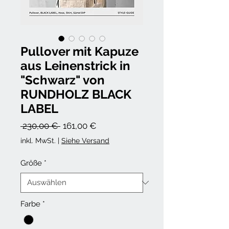
Pullover mit Kapuze
aus Leinenstrick in
"Schwarz" von
RUNDHOLZ BLACK
LABEL
Standardpreis
Sale-
 230,00 € 
161,00 €
Preis
inkl. MwSt.
|
Siehe Versand
Größe
*
Farbe
*