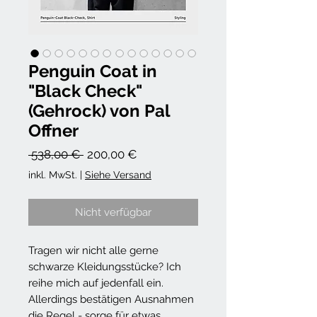
Penguin Coat in
"Black Check"
(Gehrock) von Pal
Offner
Standardpreis
Sale-
 538,00 € 
200,00 €
Preis
inkl. MwSt.
|
Siehe Versand
Nicht verfügbar
Tragen wir nicht alle gerne
schwarze Kleidungsstücke? Ich
reihe mich auf jedenfall ein.
Allerdings bestätigen Ausnahmen
die Regel - sorge für etwas