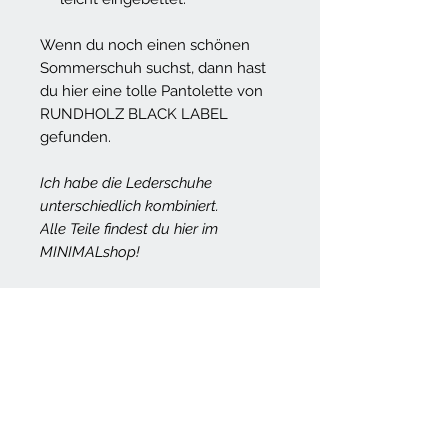
Wenn du noch einen schönen
Sommerschuh suchst, dann hast
du hier eine tolle Pantolette von
RUNDHOLZ BLACK LABEL
gefunden.
Ich habe die Lederschuhe
unterschiedlich kombiniert.
Alle Teile findest du hier im
MINIMALshop!
Größenverhältnisse für die
Schuhe von RUNDHOLZ
Hier findest du die genauen Maße
Rückgabe
und Größenverhältnisse für die Schuhe
je Größenkategorie, die du im
Bitte denke an die Umwelt
MINIMALshop findest: