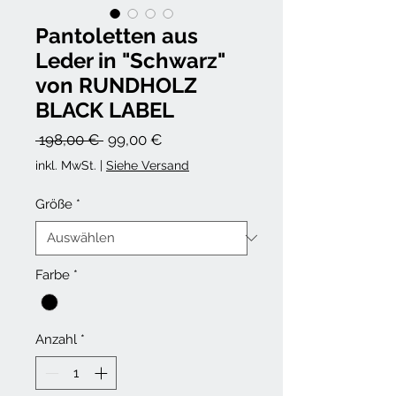
Pantoletten aus
Leder in "Schwarz"
von RUNDHOLZ
BLACK LABEL
Standardpreis
Sale-
 198,00 € 
99,00 €
Preis
inkl. MwSt.
|
Siehe Versand
Größe
*
Farbe
*
Anzahl
*