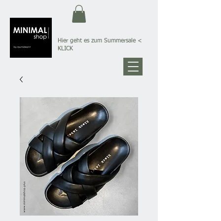
Hier geht es zum Summersale
<
KLICK