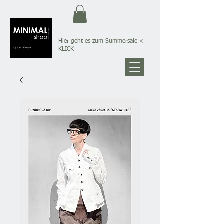
Hier geht es zum Summersale
<
KLICK