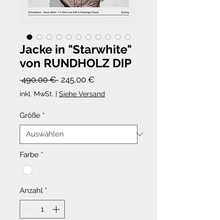
Jacke in "Starwhite"
von RUNDHOLZ DIP
Standardpreis
Sale-
 490,00 € 
245,00 €
Preis
inkl. MwSt.
|
Siehe Versand
Größe
*
Farbe
*
Anzahl
*