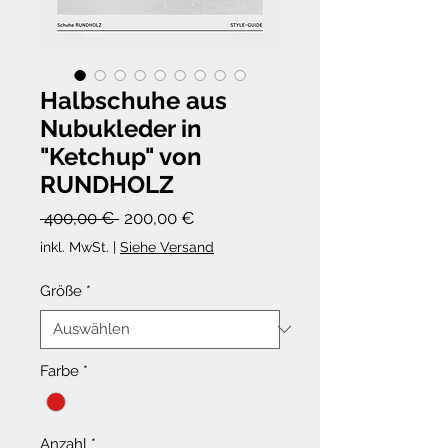
Halbschuhe aus
Nubukleder in
"Ketchup" von
RUNDHOLZ
Standardpreis
Sale-
 400,00 € 
200,00 €
Preis
inkl. MwSt.
|
Siehe Versand
Größe
*
Farbe
*
Anzahl
*