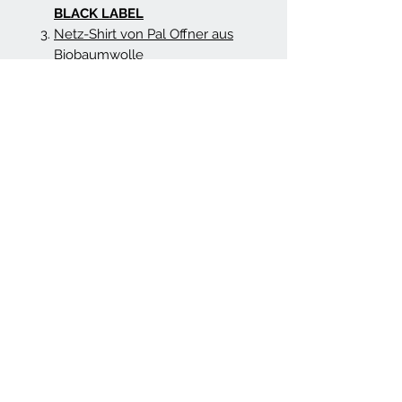
BLACK LABEL
Netz-Shirt von Pal Offner aus
Biobaumwolle
Streifenshirt von Pal Offner
aus Biobaumwolle
Boots mit Rippsohle von
RUNDHOLZ
Boots von RUNDHOLZ DIP
Mode von RUNDHOLZ ist
nachhaltig geprägt. Kleide dich
abseits des Mainstreams und
unterstreiche deine Persönlichkeit.
Du findest im MINIMALshop eine
kuratierte Auswahl aus den
Gesamtkollektionen, die dir eine
bestmögliche Kombinierbarkeit
bietet. Lass' dich von mir