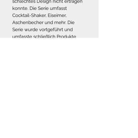
schlechtes Design nicht ertragen
konnte. Die Serie umfasst
Cocktail-Shaker, Eiseimer,
Aschenbecher und mehr. Die
Serie wurde vortgeführt und
umfasste schließlich Produkte
zum Servieren von Kaffee und
Tee.
Alles begann mit einer Skizze auf
einer Serviette, wie so oft.
Maße für die Arne Jacobsen
Teekanne von Stelton
Länge:
13 cm
Höhe:
13,5 cm
Breite:
23,5 cm
Design:
Arne Jacobsen