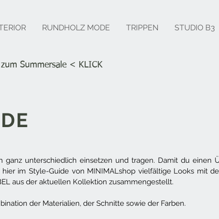
TERIOR
RUNDHOLZ MODE
TRIPPEN
STUDIO B3
s zum Summersale
< KLICK
IDE
anz unterschiedlich einsetzen und tragen. Damit du einen Üb
dir hier im Style-Guide von MINIMALshop vielfältige Looks m
aus der aktuellen Kollektion zusammengestellt.
mbination der Materialien, der Schnitte sowie der Farben.