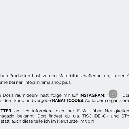
en Produkten hast, zu den Materialbeschaffenheiten, zu den G
rne bei mir:
info@minimalshop.plus
e Dosis raumideen+ hast, folge mir auf
INSTAGRAM
: Dort in
aus dem Shop und vergebe
RABATTCODES
. Außerdem organisiere
ETTER
an. Ich informiere dich per E-Mail über Neuigkei
agazin bekannt. Dort findest du u.a. TISCHDEKO- und ST
statt, auch diese teile ich im Newsletter mit dir!