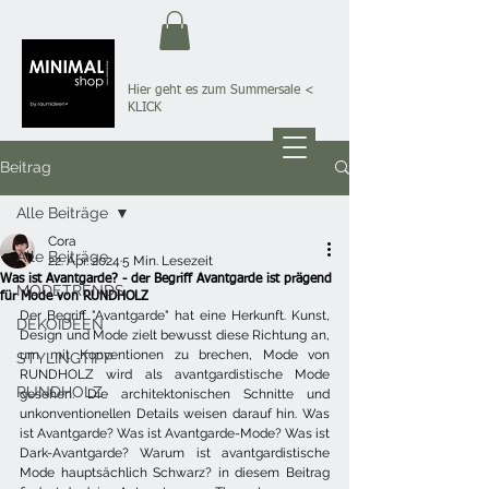
Hier geht es zum Summersale
<
KLICK
Beitrag
Alle Beiträge
Cora
Alle Beiträge
22. Apr. 2024
5 Min. Lesezeit
Was ist Avantgarde? - der Begriff Avantgarde ist prägend
MODETRENDS
für Mode von RUNDHOLZ
Der Begriff "Avantgarde" hat eine Herkunft. Kunst, 
DEKOIDEEN
Design und Mode zielt bewusst diese Richtung an, 
um mit Konventionen zu brechen, Mode von 
STYLINGTIPP
RUNDHOLZ wird als avantgardistische Mode 
RUNDHOLZ
gesehen. Die architektonischen Schnitte und 
unkonventionellen Details weisen darauf hin. Was 
ist Avantgarde? Was ist Avantgarde-Mode? Was ist 
Dark-Avantgarde? Warum ist avantgardistische 
Mode hauptsächlich Schwarz? in diesem Beitrag 