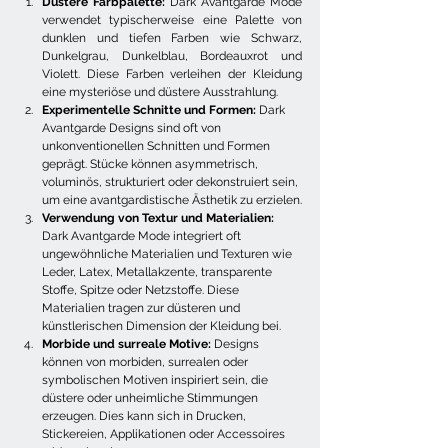
Düstere Farbpalette:
 Dark Avantgarde Mode 
verwendet typischerweise eine Palette von 
dunklen und tiefen Farben wie Schwarz, 
Dunkelgrau, Dunkelblau, Bordeauxrot und 
Violett. Diese Farben verleihen der Kleidung 
eine mysteriöse und düstere Ausstrahlung.
Experimentelle Schnitte und Formen:
 Dark 
Avantgarde Designs sind oft von 
unkonventionellen Schnitten und Formen 
geprägt. Stücke können asymmetrisch, 
voluminös, strukturiert oder dekonstruiert sein, 
um eine avantgardistische Ästhetik zu erzielen.
Verwendung von Textur und Materialien:
Dark Avantgarde Mode integriert oft 
ungewöhnliche Materialien und Texturen wie 
Leder, Latex, Metallakzente, transparente 
Stoffe, Spitze oder Netzstoffe. Diese 
Materialien tragen zur düsteren und 
künstlerischen Dimension der Kleidung bei.
Morbide und surreale Motive:
 Designs 
können von morbiden, surrealen oder 
symbolischen Motiven inspiriert sein, die 
düstere oder unheimliche Stimmungen 
erzeugen. Dies kann sich in Drucken, 
Stickereien, Applikationen oder Accessoires 